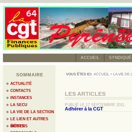
ACCUEIL
SYNDIQUÉ
SOMMAIRE
VOUS ÊTES ICI
:
ACCUEIL
>
LA VIE DE
ACTUALITÉ
CONTACTS
LES ARTICLES
INSTANCES
LA SECU
PUBLIÉ LE 17 SEPTEMBRE 2011.
Adhérer à la CGT
LA VIE DE LA SECTION
LE LIEN ET AUTRES
ÉCRITS
MÉTIERS